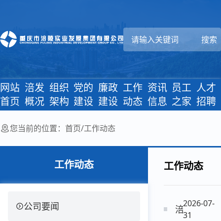
网站
涪发
组织
党的
廉政
工作
资讯
员工
人才
首页
概况
架构
建设
建设
动态
信息
之家
招聘
您当前的位置：
首页
/
工作动态
工作动态
工作动态
2026-07-
公司要闻
涪发集团总
31