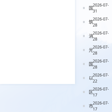
2026-07-
国开公司开
31
2026-07-
筑牢安全防
28
2026-07-
消除高空隐
28
2026-07-
光伏赋能提
28
2026-07-
国隆商管分
28
2026-07-
以查促学强
22
2026-07-
区领导率队
17
2026-07-
市能源局对
17