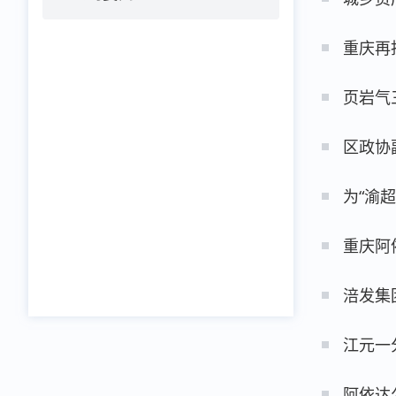
重庆再
页岩气
区政协
为“渝
重庆阿
涪发集
江元一
阿依达