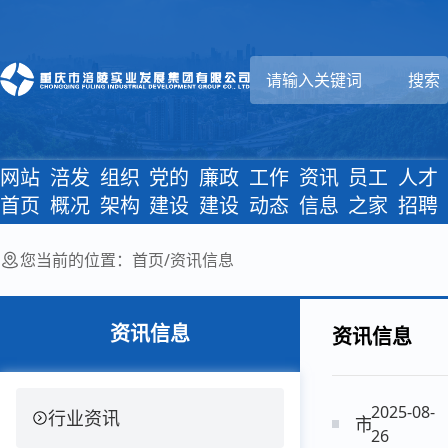
网站
涪发
组织
党的
廉政
工作
资讯
员工
人才
首页
概况
架构
建设
建设
动态
信息
之家
招聘
您当前的位置：
首页
/
资讯信息
资讯信息
资讯信息
2025-08-
行业资讯
市委常委会
26