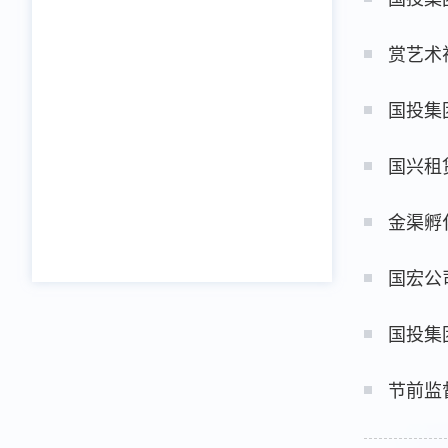
赏艺术
国投集
国兴租
金渠孵
国宏公
国投集
节前监