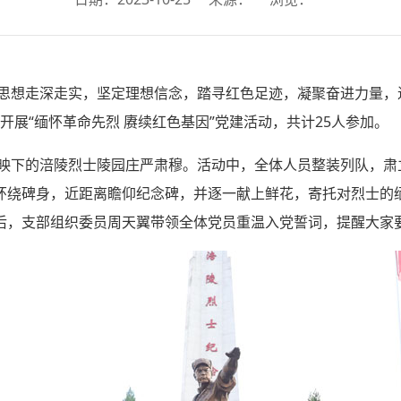
想走深走实，坚定理想信念，踏寻红色足迹，凝聚奋进力量，
园开展“缅怀革命先烈 赓续红色基因”党建活动，共计25人参加。
下的涪陵烈士陵园庄严肃穆。活动中，全体人员整装列队，肃
环绕碑身，近距离瞻仰纪念碑，并逐一献上鲜花，寄托对烈士的
后，支部组织委员周天翼带领全体党员重温入党誓词，提醒大家