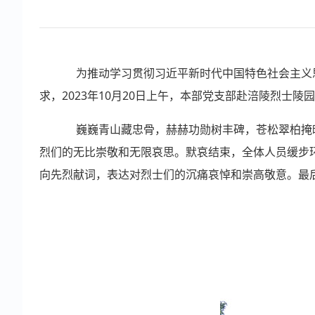
为推动学习贯彻习近平新时代中国特色社会主义思
求，2023年10月20日上午，本部党支部赴涪陵烈士陵
巍巍青山藏忠骨，赫赫功勋树丰碑，苍松翠柏掩映
烈们的无比崇敬和无限哀思。默哀结束，全体人员缓步
向先烈献词，表达对烈士们的沉痛哀悼和崇高敬意。最