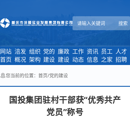
网站
涪发
组织
党的
廉政
工作
资讯
员工
人才
首页
概况
架构
建设
建设
动态
信息
之家
招聘
您当前的位置：
首页
/
党的建设
国投集团驻村干部获“优秀共产
党员”称号